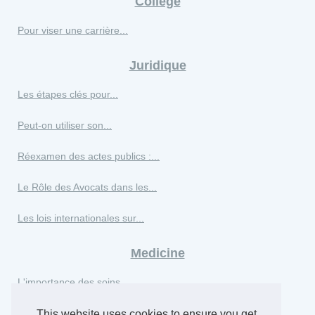
College
Pour viser une carrière...
Juridique
Les étapes clés pour...
Peut-on utiliser son...
Réexamen des actes publics :...
Le Rôle des Avocats dans les...
Les lois internationales sur...
Medicine
L'importance des soins...
This website uses cookies to ensure you get