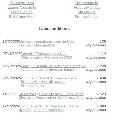
Polissage : Les
Transcende la
Étapes Clés de la
Productivité des
Formation en
Utilisateurs
Esthétique Auto
Francophones
Latest additions
10/7/2026
Meilleurs consultants visibilité IA en
139
France : bilan mi-2026
Impressions
07/11/2025
Conseils Pratiques pour Une
1 119
Défiscalisation Réussie en 2023
Impressions
27/10/2025
Pourquoi la pluie ne suffit pas à nettoyer
1 298
vos panneaux solaires sur toiture
Impressions
01/10/2025
Comment ChatGPT Transcende la
1 939
Productivité des Utilisateurs
Impressions
Francophones
11/7/2025
Du Nettoyage au Polissage : Les Étapes
1 623
Clés de la Formation en Esthétique Auto
Impressions
17/4/2025
Campus de l'UEM : une vie étudiante
1 893
dynamique et internationale
Impressions