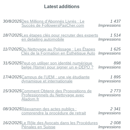
Latest additions
30/8/2025
Des Millions d'Abonnés Livrés : Le
1 437
Succès de FollowersPasCher.com
Impressions
18/7/2025
Les étapes clés pour recruter des experts
1 514
en detailing automobile
Impressions
11/7/2025
Du Nettoyage au Polissage : Les Étapes
1 625
Clés de la Formation en Esthétique Auto
Impressions
31/5/2025
Peut-on utiliser son identité numérique
898
belge (Itsme) pour signer un e-DEPO ?
Impressions
17/4/2025
Campus de l'UEM : une vie étudiante
1 895
dynamique et internationale
Impressions
15/3/2025
Comment Obtenir des Propositions de
2 773
Professionnels du Nettoyage avec
Impressions
Aladom.fr
08/3/2025
Réexamen des actes publics :
2 341
comprendre la procédure de retrait
Impressions
16/2/2025
Le Rôle des Avocats dans les Procédures
2 008
Pénales en Suisse
Impressions