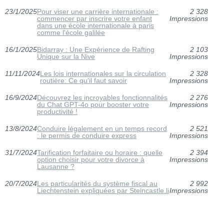
23/1/2025
Pour viser une carrière internationale :
2 328
commencer par inscrire votre enfant
Impressions
dans une école internationale à paris
comme l'école galilée
16/1/2025
Bidarray : Une Expérience de Rafting
2 103
Unique sur la Nive
Impressions
11/11/2024
Les lois internationales sur la circulation
2 328
routière: Ce qu'il faut savoir
Impressions
16/9/2024
Découvrez les incroyables fonctionnalités
2 276
du Chat GPT-4o pour booster votre
Impressions
productivité !
13/8/2024
Conduire légalement en un temps record
2 521
: le permis de conduire express
Impressions
31/7/2024
Tarification forfaitaire ou horaire : quelle
2 394
option choisir pour votre divorce à
Impressions
Lausanne ?
20/7/2024
Les particularités du système fiscal au
2 992
Liechtenstein expliquées par Steincastle.li
Impressions