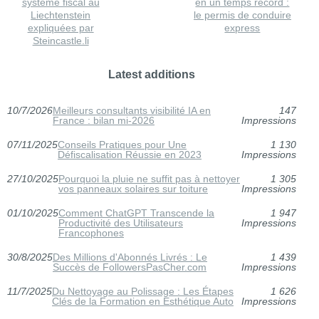
système fiscal au
en un temps record :
Liechtenstein
le permis de conduire
expliquées par
express
Steincastle.li
Latest additions
10/7/2026
Meilleurs consultants visibilité IA en
147
France : bilan mi-2026
Impressions
07/11/2025
Conseils Pratiques pour Une
1 130
Défiscalisation Réussie en 2023
Impressions
27/10/2025
Pourquoi la pluie ne suffit pas à nettoyer
1 305
vos panneaux solaires sur toiture
Impressions
01/10/2025
Comment ChatGPT Transcende la
1 947
Productivité des Utilisateurs
Impressions
Francophones
30/8/2025
Des Millions d'Abonnés Livrés : Le
1 439
Succès de FollowersPasCher.com
Impressions
11/7/2025
Du Nettoyage au Polissage : Les Étapes
1 626
Clés de la Formation en Esthétique Auto
Impressions