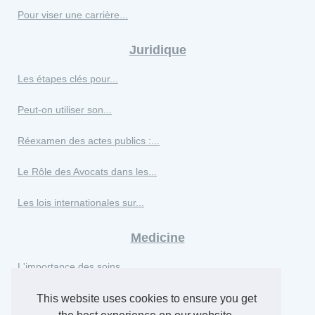
Pour viser une carrière...
Juridique
Les étapes clés pour...
Peut-on utiliser son...
Réexamen des actes publics :...
Le Rôle des Avocats dans les...
Les lois internationales sur...
Medicine
L'importance des soins...
This website uses cookies to ensure you get
Physiotherapy