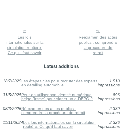
Les lois
Réexamen des actes
internationales sur la
publics : comprendre
circulation routière:
la procédure de
Ce qu'il faut savoir
retrait
Latest additions
18/7/2025
Les étapes clés pour recruter des experts
1 510
en detailing automobile
Impressions
31/5/2025
Peut-on utiliser son identité numérique
896
belge (Itsme) pour signer un e-DEPO ?
Impressions
08/3/2025
Réexamen des actes publics :
2 339
comprendre la procédure de retrait
Impressions
11/11/2024
Les lois internationales sur la circulation
2 326
routière: Ce qu'il faut savoir
Impressions