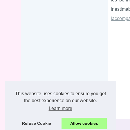
inestima
laccompag
This website uses cookies to ensure you get
the best experience on our website.
Learn more
Refuse Cookie
Allow cookies
© 2026
Arvor-formation.fr
-
Cookies Policy
-
RSS
-
-