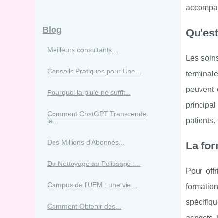
accompagn
Blog
Qu'est
Meilleurs consultants...
Les soins
Conseils Pratiques pour Une...
terminal
peuvent ê
Pourquoi la pluie ne suffit...
principa
Comment ChatGPT Transcende
patients.
la...
Des Millions d'Abonnés...
La for
Du Nettoyage au Polissage :...
Pour offr
Campus de l'UEM : une vie...
formatio
spécifiqu
Comment Obtenir des...
aspects h