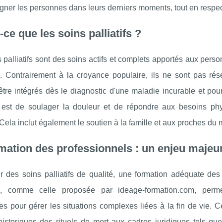
er les personnes dans leurs derniers moments, tout en respecta
-ce que les soins palliatifs ?
 palliatifs sont des soins actifs et complets apportés aux per
e. Contrairement à la croyance populaire, ils ne sont pas rés
tre intégrés dès le diagnostic d'une maladie incurable et pour
l est de soulager la douleur et de répondre aux besoins phy
 Cela inclut également le soutien à la famille et aux proches du
mation des professionnels : un enjeu majeu
ir des soins palliatifs de qualité, une formation adéquate des
n, comme celle proposée par ideage-formation.com, perme
es pour gérer les situations complexes liées à la fin de vie. 
istoriques des rituels de mort aux cadres juridiques tels que