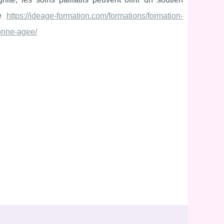
ce
https://ideage-formation.com/formations/formation-
sonne-agee/