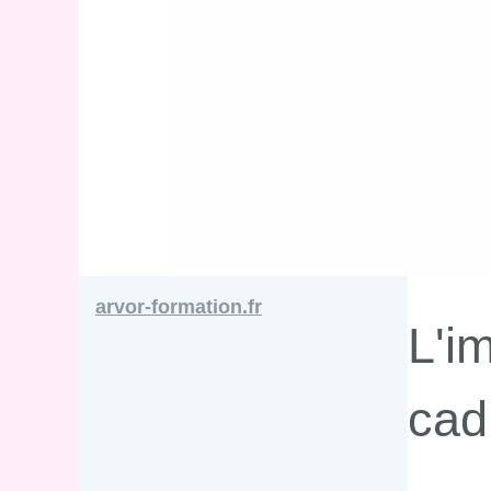
arvor-formation.fr
L'i
cadr