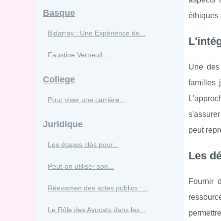
Basque
éthiques 
Bidarray : Une Expérience de...
L'inté
Faustine Verneuil :...
Une des c
College
familles 
L'approc
Pour viser une carrière...
s'assurer
Juridique
peut repr
Les étapes clés pour...
Les dé
Peut-on utiliser son...
Fournir 
Réexamen des actes publics :...
ressource
Le Rôle des Avocats dans les...
permettre