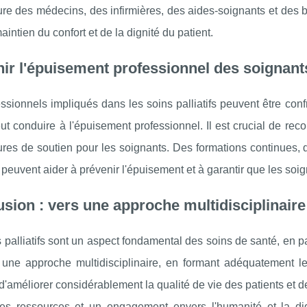
ure des médecins, des infirmières, des aides-soignants et des 
aintien du confort et de la dignité du patient.
ir l'épuisement professionnel des soignant
ssionnels impliqués dans les soins palliatifs peuvent être con
ut conduire à l'épuisement professionnel. Il est crucial de rec
es de soutien pour les soignants. Des formations continues, d
 peuvent aider à prévenir l'épuisement et à garantir que les soig
sion : vers une approche multidisciplinair
 palliatifs sont un aspect fondamental des soins de santé, en pa
 une approche multidisciplinaire, en formant adéquatement les
d'améliorer considérablement la qualité de vie des patients et 
es ressources et un engagement envers l'humanité et la digni