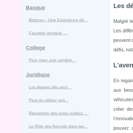
Les dé
Basque
Bidarray : Une Expérience de...
Malgré le
Les diffé
Faustine Verneuil :...
peuvent 
College
défis, no
Pour viser une carrière...
L'aven
Juridique
En regard
Les étapes clés pour...
aux beso
véhicules
Peut-on utiliser son...
créer de
Réexamen des actes publics :...
l'innovat
Le Rôle des Avocats dans les...
pouvez c