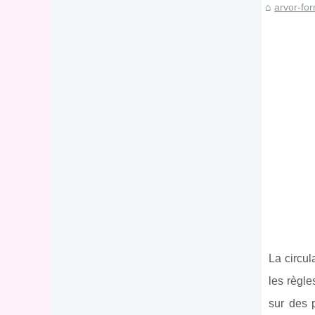
arvor-for
La circu
les règle
sur des 