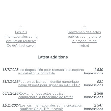
Les lois
Réexamen des actes
internationales sur la
publics : comprendre
circulation routière:
la procédure de
Ce qu'il faut savoir
retrait
Latest additions
18/7/2025
Les étapes clés pour recruter des experts
1 539
en detailing automobile
Impressions
31/5/2025
Peut-on utiliser son identité numérique
921
belge (Itsme) pour signer un e-DEPO ?
Impressions
08/3/2025
Réexamen des actes publics :
2 368
comprendre la procédure de retrait
Impressions
11/11/2024
Les lois internationales sur la circulation
2 347
routière: Ce qu'il faut savoir
Impressions